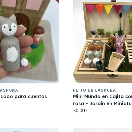
LASPUÑA
FEITO EN LASPUÑA
 Lobo para cuentos
Mini Mundo en Cajita co
rosa – Jardín en Miniat
30,00 €
a Mano