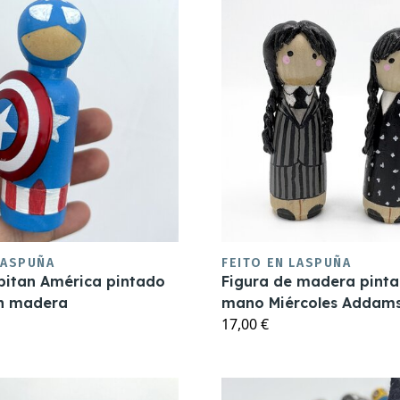
LASPUÑA
FEITO EN LASPUÑA
pitan América pintado
Figura de madera pint
n madera
mano Miércoles Addam
17,00 €