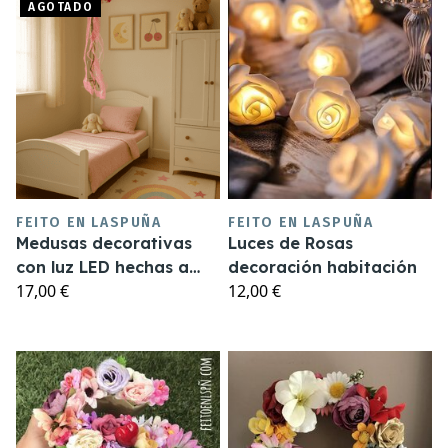
AGOTADO
FEITO EN LASPUÑA
FEITO EN LASPUÑA
Medusas decorativas
Luces de Rosas
con luz LED hechas a
decoración habitación
17,00 €
12,00 €
mano – Punto de luz
infantil