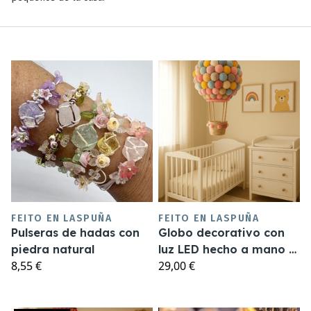
FEITO EN LASPUÑA
FEITO EN LASPUÑA
Pulseras de hadas con
Globo decorativo con
piedra natural
luz LED hecho a mano –
8,55 €
29,00 €
Punto de luz infantil con
pompones