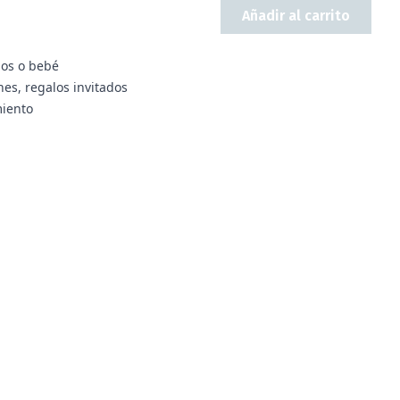
Añadir al carrito
ños o bebé
es, regalos invitados
iento