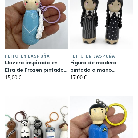
FEITO EN LASPUÑA
FEITO EN LASPUÑA
Llavero inspirado en
Figura de madera
Elsa de Frozen pintado
pintada a mano
15,00 €
17,00 €
a mano en madera
Miércoles Addams