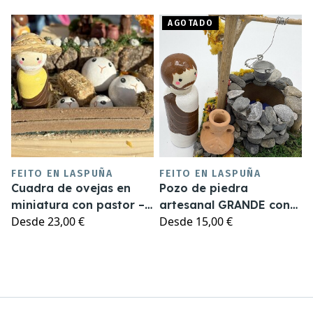
AGOTADO
FEITO EN LASPUÑA
FEITO EN LASPUÑA
Cuadra de ovejas en
Pozo de piedra
miniatura con pastor –
artesanal GRANDE con
Desde
23,00 €
Desde
15,00 €
Accesorio artesanal
personaje de 9cm -
para pesebres
complementos pesebre