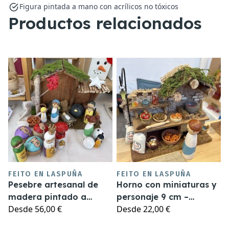
Figura pintada a mano con acrílicos no tóxicos
Productos relacionados
FEITO EN LASPUÑA
FEITO EN LASPUÑA
Pesebre artesanal de
Horno con miniaturas y
madera pintado a
personaje 9 cm –
Desde
56,00 €
Desde
22,00 €
mano – Figuras de 9 cm
Complemento artesanal
pesebre