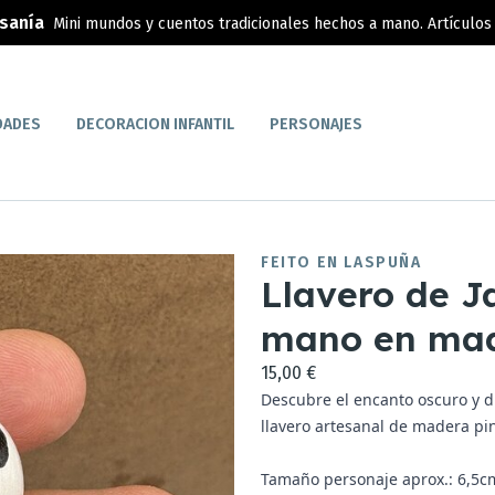
esanía
Mini mundos y cuentos tradicionales hechos a mano. Artículos 
DADES
DECORACION INFANTIL
PERSONAJES
FEITO EN LASPUÑA
Llavero de J
mano en ma
15,00 €
Descubre el encanto oscuro y di
llavero artesanal de madera pi
Tamaño personaje aprox.: 6,5c