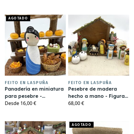
AGOTADO
FEITO EN LASPUÑA
FEITO EN LASPUÑA
Panadería en miniatura
Pesebre de madera
para pesebre -
hecho a mano - Figuras
Desde
16,00 €
68,00 €
Complementos Belén
de 6,5cm
AGOTADO