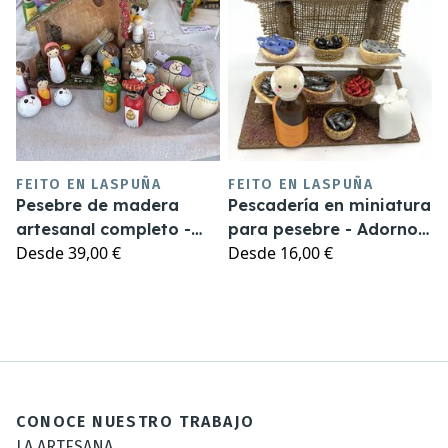
FEITO EN LASPUÑA
FEITO EN LASPUÑA
Pesebre de madera
Pescadería en miniatura
artesanal completo -
para pesebre - Adorno
Desde
39,00 €
Desde
16,00 €
Figuras de 6,5cm
pesebre
CONOCE NUESTRO TRABAJO
LA ARTESANA