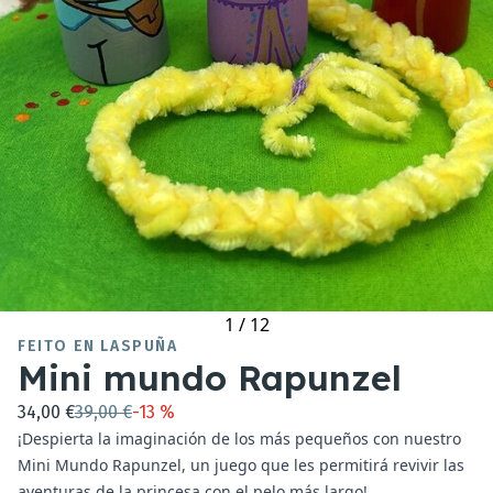
1
/
12
FEITO EN LASPUÑA
Mini mundo Rapunzel
34,00 €
39,00 €
-
13 %
¡Despierta la imaginación de los más pequeños con nuestro
Mini Mundo Rapunzel, un juego que les permitirá revivir las
aventuras de la princesa con el pelo más largo!