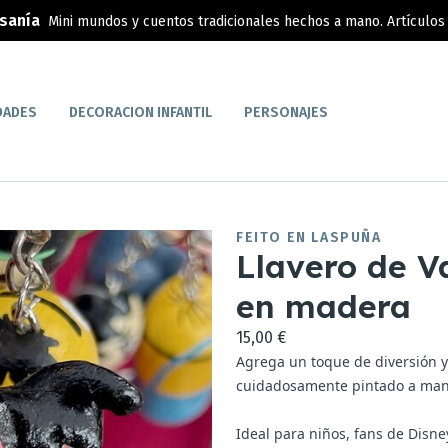
esanía
Mini mundos y cuentos tradicionales hechos a mano. Artículos 
DADES
DECORACION INFANTIL
PERSONAJES
FEITO EN LASPUÑA
Llavero de 
en madera
15,00 €
Agrega un toque de diversión y 
cuidadosamente pintado a ma
Ideal para niños, fans de Disne