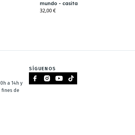
mundo - casita
32,00 €
SÍGUENOS
0h a 14h y
 fines de