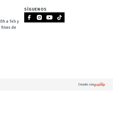
SÍGUENOS
0h a 14h y
 fines de
Creado con